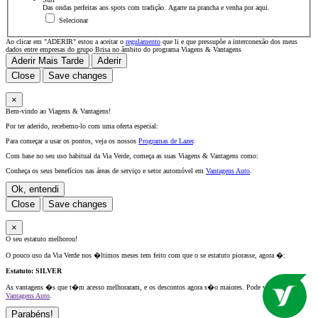
Das ondas perfeitas aos spots com tradição. Agarre na prancha e venha por aqui.
Selecionar
Ao clicar em "ADERIR" estou a aceitar o
regulamento
que li e que pressupõe a interconexão dos meus
dados entre empresas do grupo Brisa no âmbito do programa Viagens & Vantagens
Aderir Mais Tarde
Aderir
Close
Save changes
×
Bem-vindo ao Viagens & Vantagens!
Por ter aderido, recebemo-lo com uma oferta especial:
Para começar a usar os pontos, veja os nossos
Programas de Lazer
.
Com base no seu uso habitual da Via Verde, começa as suas Viagens & Vantagens como:
Conheça os seus benefícios nas áreas de serviço e setor automóvel em
Vantagens Auto
.
Ok, entendi
Close
Save changes
×
O seu estatuto melhorou!
O pouco uso da Via Verde nos �ltimos meses tem feito com que o se estatuto piorasse, agora �:
Estatuto:
SILVER
As vantagens �s que t�m acesso melhoraram, e os descontos agora s�o maiores. Pode v�-los em
Vantagens Auto
.
Parabéns!