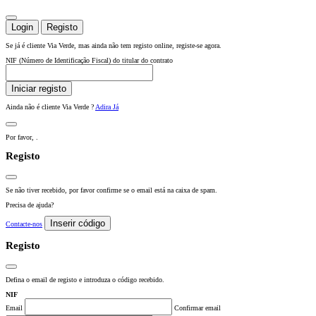
Login
Registo
Se já é cliente Via Verde, mas ainda não tem registo online, registe-se agora.
NIF (Número de Identificação Fiscal) do titular do contrato
Iniciar registo
Ainda não é cliente Via Verde ?
Adira Já
Por favor,
.
Registo
Se não tiver recebido, por favor confirme se o email está na caixa de spam.
Precisa de ajuda?
Inserir código
Contacte-nos
Registo
Defina o email de registo e introduza o código recebido.
NIF
Email
Confirmar email