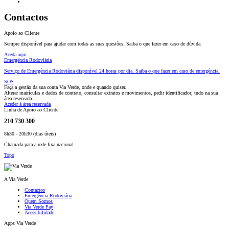
Contactos
Apoio ao Cliente
Sempre disponível para ajudar com todas as suas questões. Saiba o que fazer em caso de dúvida.
Aceda aqui
Emergência Rodoviária
Serviço de Emergência Rodoviária disponível 24 horas por dia. Saiba o que fazer em caso de emergência.
SOS
Faça a gestão da sua conta Via Verde, onde e quando quiser.
Alterar matrículas e dados de contrato, consultar extratos e movimentos, pedir identificador, tudo na sua
área reservada.
Aceder à área reservada
Linha de Apoio ao Cliente
210 730 300
8h30 - 20h30 (dias úteis)
Chamada para a rede fixa nacional
Topo
A Via Verde
Contactos
Emergência Rodoviária
Quem Somos
Via Verde Pay
Acessibilidade
Apps Via Verde