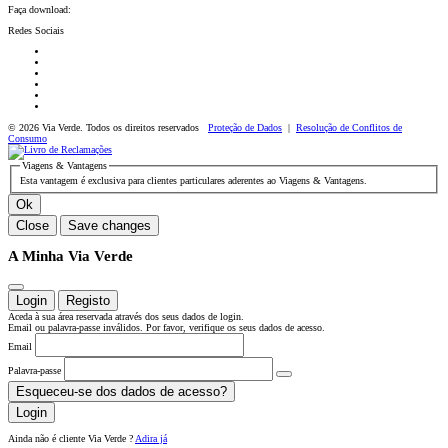
Faça download:
Redes Sociais
© 2026 Via Verde. Todos os direitos reservados
Proteção de Dados
|
Resolução de Conflitos de
Consumo
Viagens & Vantagens
Esta vantagem é exclusiva para clientes particulares aderentes ao Viagens & Vantagens.
Ok
Close
Save changes
A Minha Via Verde
Login
Registo
Aceda à sua área reservada através dos seus dados de login.
Email ou palavra-passe inválidos. Por favor, verifique os seus dados de acesso.
Email
Palavra-passe
Esqueceu-se dos dados de acesso?
Login
Ainda não é cliente Via Verde ?
Adira já