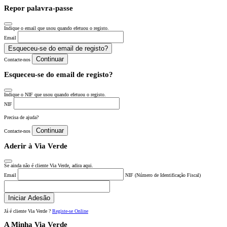
Repor palavra-passe
Indique o email que usou quando efetuou o registo.
Email
Esqueceu-se do email de registo?
Continuar
Contacte-nos
Esqueceu-se do email de registo?
Indique o NIF que usou quando efetuou o registo.
NIF
Precisa de ajuda?
Continuar
Contacte-nos
Aderir à Via Verde
Se ainda não é cliente Via Verde, adira aqui.
Email
NIF (Número de Identificação Fiscal)
Iniciar Adesão
Já é cliente Via Verde ?
Registe-se Online
A Minha Via Verde