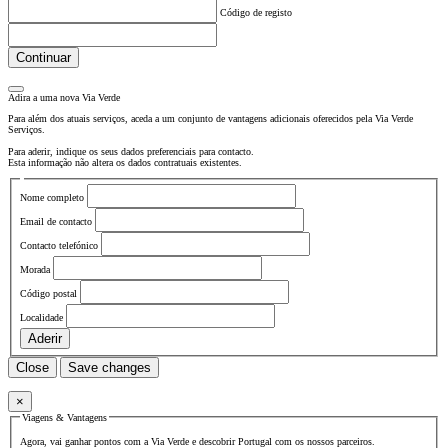
Código de registo
Continuar
Adira a uma nova
Via Verde
Para além dos atuais serviços, aceda a um conjunto de vantagens adicionais oferecidos pela Via Verde
Serviços.
Para aderir, indique os seus dados preferenciais para contacto.
Esta informação não altera os dados contratuais existentes.
Nome completo
Email de contacto
Contacto telefónico
Morada
Código postal
Localidade
Aderir
Close
Save changes
×
Viagens & Vantagens
Agora, vai ganhar pontos com a Via Verde e descobrir Portugal com os nossos parceiros.