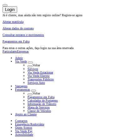
Login
Já é cliente, mas ainda não tem registo online?
Registe-se agora
Alterar matrícula
Alterar dados de contrato
Consultar extratos e movimentos
Pagamentos em Falta
Para estas e outras ações,
faça login na sua área reservada
Particulares
Empresas
Aderir
Via Verde
Voltar
Serviços
Via Verde Estacionar
Via Verde Electric
Transportes Públicos
Serviços Auto
Vantagens
Ferramentas
Voltar
Pagamentos em Falta
Calculador de Portagens
Informação de Trânsito
Mapa de Serviços
Classe de Veículos
Apoio ao Cliente
Contactos
Emergência Rodoviária
Quem Somos
Via Verde Pay
Acessibilidade