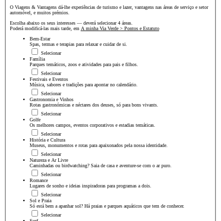
O Viagens & Vantagens dá-lhe experiências de turismo e lazer, vantagens nas áreas de serviço e setor
automóvel, e muitos prémios.
Escolha abaixo os seus interesses — deverá selecionar 4 áreas.
Poderá modificá-las mais tarde, em
A minha Via Verde > Pontos e Estatuto
Bem-Estar
Spas, termas e terapias para relaxar e cuidar de si.
Selecionar
Família
Parques temáticos, zoos e atividades para pais e filhos.
Selecionar
Festivais e Eventos
Música, sabores e tradições para apontar no calendário.
Selecionar
Gastronomia e Vinhos
Rotas gastronómicas e néctares dos deuses, só para bons vivants.
Selecionar
Golfe
Os melhores campos, eventos corporativos e estadias temáticas.
Selecionar
História e Cultura
Museus, monumentos e rotas para apaixonados pela nossa identidade.
Selecionar
Natureza e Ar Livre
Caminhadas ou birdwatching? Saia de casa e aventure-se com o ar puro.
Selecionar
Romance
Lugares de sonho e ideias inspiradoras para programas a dois.
Selecionar
Sol e Praia
Só está bem a apanhar sol? Há praias e parques aquáticos que tem de conhecer.
Selecionar
Surf