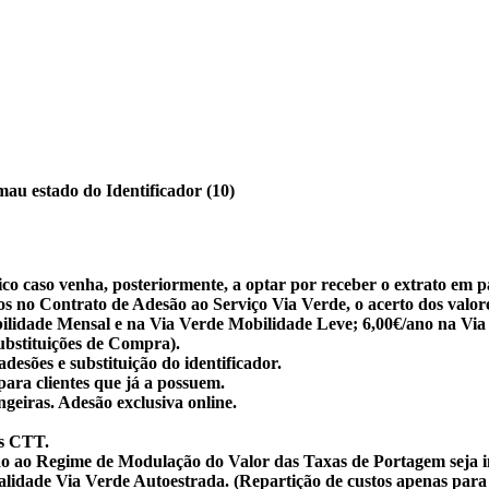
mau estado do Identificador
(10)
co caso venha, posteriormente, a optar por receber o extrato em pa
stos no Contrato de Adesão ao Serviço Via Verde, o acerto dos val
bilidade Mensal e na Via Verde Mobilidade Leve; 6,00€/ano na Vi
ubstituições de Compra).
esões e substituição do identificador.
ara clientes que já a possuem.
geiras. Adesão exclusiva online.
os CTT.
ção ao Regime de Modulação do Valor das Taxas de Portagem seja i
alidade Via Verde Autoestrada. (Repartição de custos apenas para