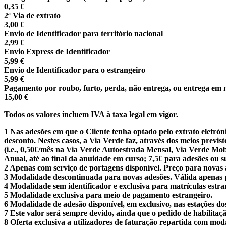
0,35 €
2ª Via de extrato
3,00 €
Envio de Identificador para território nacional
2,99 €
Envio Express de Identificador
5,99 €
Envio de Identificador para o estrangeiro
5,99 €
Pagamento por roubo, furto, perda, não entrega, ou entrega em 
15,00 €
Todos os valores incluem IVA à taxa legal em vigor.
1
Nas adesões em que o Cliente tenha optado pelo extrato eletróni
desconto. Nestes casos, a Via Verde faz, através dos meios previ
(i.e., 0,50€/mês na Via Verde Autoestrada Mensal, Via Verde Mo
Anual, até ao final da anuidade em curso; 7,5€ para adesões ou s
2
Apenas com serviço de portagens disponível. Preço para novas ad
3
Modalidade descontinuada para novas adesões. Válida apenas p
4
Modalidade sem identificador e exclusiva para matrículas estran
5
Modalidade exclusiva para meio de pagamento estrangeiro.
6
Modalidade de adesão disponível, em exclusivo, nas estações d
7
Este valor será sempre devido, ainda que o pedido de habilita
8
Oferta exclusiva a utilizadores de faturação repartida com mod