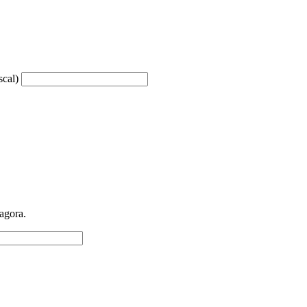
scal)
 agora.