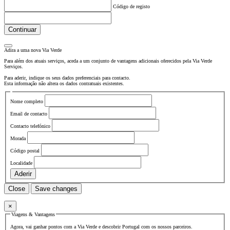
Código de registo
Continuar
Adira a uma nova
Via Verde
Para além dos atuais serviços, aceda a um conjunto de vantagens adicionais oferecidos pela Via Verde
Serviços.
Para aderir, indique os seus dados preferenciais para contacto.
Esta informação não altera os dados contratuais existentes.
Nome completo
Email de contacto
Contacto telefónico
Morada
Código postal
Localidade
Aderir
Close
Save changes
×
Viagens & Vantagens
Agora, vai ganhar pontos com a Via Verde e descobrir Portugal com os nossos parceiros.