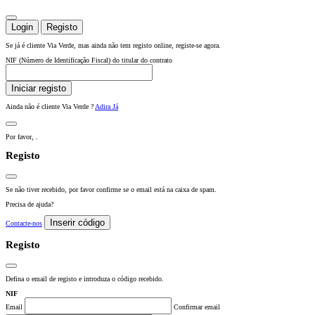
Login
Registo
Se já é cliente Via Verde, mas ainda não tem registo online, registe-se agora.
NIF (Número de Identificação Fiscal) do titular do contrato
Iniciar registo
Ainda não é cliente Via Verde ?
Adira Já
Por favor,
.
Registo
Se não tiver recebido, por favor confirme se o email está na caixa de spam.
Precisa de ajuda?
Inserir código
Contacte-nos
Registo
Defina o email de registo e introduza o código recebido.
NIF
Email
Confirmar email