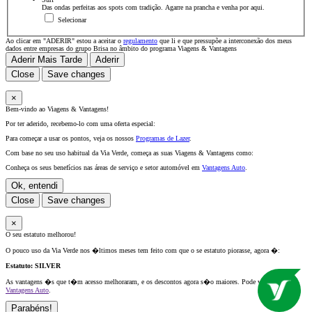
Das ondas perfeitas aos spots com tradição. Agarre na prancha e venha por aqui.
Selecionar
Ao clicar em "ADERIR" estou a aceitar o
regulamento
que li e que pressupõe a interconexão dos meus
dados entre empresas do grupo Brisa no âmbito do programa Viagens & Vantagens
Aderir Mais Tarde
Aderir
Close
Save changes
×
Bem-vindo ao Viagens & Vantagens!
Por ter aderido, recebemo-lo com uma oferta especial:
Para começar a usar os pontos, veja os nossos
Programas de Lazer
.
Com base no seu uso habitual da Via Verde, começa as suas Viagens & Vantagens como:
Conheça os seus benefícios nas áreas de serviço e setor automóvel em
Vantagens Auto
.
Ok, entendi
Close
Save changes
×
O seu estatuto melhorou!
O pouco uso da Via Verde nos �ltimos meses tem feito com que o se estatuto piorasse, agora �:
Estatuto:
SILVER
As vantagens �s que t�m acesso melhoraram, e os descontos agora s�o maiores. Pode v�-los em
Vantagens Auto
.
Parabéns!