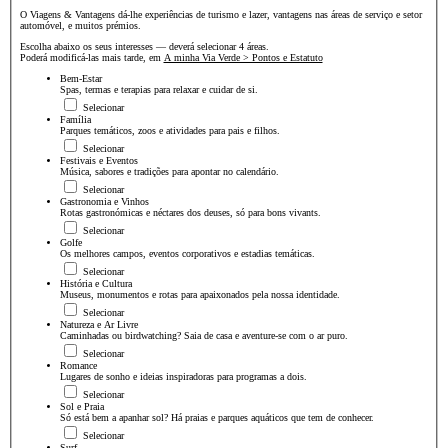
O Viagens & Vantagens dá-lhe experiências de turismo e lazer, vantagens nas áreas de serviço e setor
automóvel, e muitos prémios.
Escolha abaixo os seus interesses — deverá selecionar 4 áreas.
Poderá modificá-las mais tarde, em
A minha Via Verde > Pontos e Estatuto
Bem-Estar
Spas, termas e terapias para relaxar e cuidar de si.
Selecionar
Família
Parques temáticos, zoos e atividades para pais e filhos.
Selecionar
Festivais e Eventos
Música, sabores e tradições para apontar no calendário.
Selecionar
Gastronomia e Vinhos
Rotas gastronómicas e néctares dos deuses, só para bons vivants.
Selecionar
Golfe
Os melhores campos, eventos corporativos e estadias temáticas.
Selecionar
História e Cultura
Museus, monumentos e rotas para apaixonados pela nossa identidade.
Selecionar
Natureza e Ar Livre
Caminhadas ou birdwatching? Saia de casa e aventure-se com o ar puro.
Selecionar
Romance
Lugares de sonho e ideias inspiradoras para programas a dois.
Selecionar
Sol e Praia
Só está bem a apanhar sol? Há praias e parques aquáticos que tem de conhecer.
Selecionar
Surf