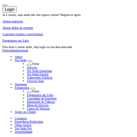
Login
Já é cliente, mas ainda não tem registo online?
Registe-se agora
Alterar matrícula
Alterar dados de contrato
Consultar extratos e movimentos
Pagamentos em Falta
Para estas e outras ações,
faça login na sua área reservada
Particulares
Empresas
Aderir
Via Verde
Voltar
Serviços
Via Verde Estacionar
Via Verde Electric
Transportes Públicos
Serviços Auto
Vantagens
Ferramentas
Voltar
Pagamentos em Falta
Calculador de Portagens
Informação de Trânsito
Mapa de Serviços
Classe de Veículos
Apoio ao Cliente
Contactos
Emergência Rodoviária
Quem Somos
Via Verde Pay
Acessibilidade