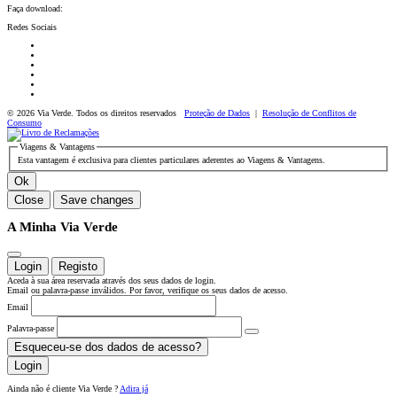
Faça download:
Redes Sociais
© 2026 Via Verde. Todos os direitos reservados
Proteção de Dados
|
Resolução de Conflitos de
Consumo
Viagens & Vantagens
Esta vantagem é exclusiva para clientes particulares aderentes ao Viagens & Vantagens.
Ok
Close
Save changes
A Minha Via Verde
Login
Registo
Aceda à sua área reservada através dos seus dados de login.
Email ou palavra-passe inválidos. Por favor, verifique os seus dados de acesso.
Email
Palavra-passe
Esqueceu-se dos dados de acesso?
Login
Ainda não é cliente Via Verde ?
Adira já