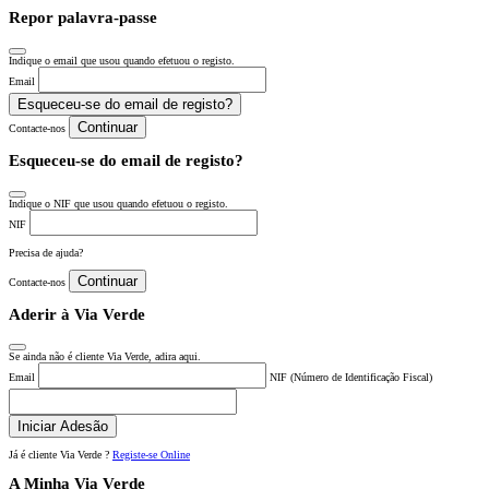
Repor palavra-passe
Indique o email que usou quando efetuou o registo.
Email
Esqueceu-se do email de registo?
Continuar
Contacte-nos
Esqueceu-se do email de registo?
Indique o NIF que usou quando efetuou o registo.
NIF
Precisa de ajuda?
Continuar
Contacte-nos
Aderir à Via Verde
Se ainda não é cliente Via Verde, adira aqui.
Email
NIF (Número de Identificação Fiscal)
Iniciar Adesão
Já é cliente Via Verde ?
Registe-se Online
A Minha Via Verde