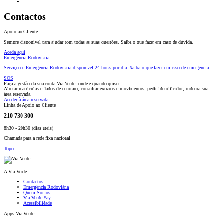
Contactos
Apoio ao Cliente
Sempre disponível para ajudar com todas as suas questões. Saiba o que fazer em caso de dúvida.
Aceda aqui
Emergência Rodoviária
Serviço de Emergência Rodoviária disponível 24 horas por dia. Saiba o que fazer em caso de emergência.
SOS
Faça a gestão da sua conta Via Verde, onde e quando quiser.
Alterar matrículas e dados de contrato, consultar extratos e movimentos, pedir identificador, tudo na sua
área reservada.
Aceder à área reservada
Linha de Apoio ao Cliente
210 730 300
8h30 - 20h30 (dias úteis)
Chamada para a rede fixa nacional
Topo
A Via Verde
Contactos
Emergência Rodoviária
Quem Somos
Via Verde Pay
Acessibilidade
Apps Via Verde