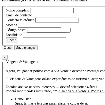
Esta informação não altera os dados contratuais existentes.
Nome completo
Email de contacto
Contacto telefónico
Morada
Código postal
Localidade
Aderir
Close
Save changes
×
Viagens & Vantagens
Agora, vai ganhar pontos com a Via Verde e descobrir Portugal com
O Viagens & Vantagens dá-lhe experiências de turismo e lazer, vant
Escolha abaixo os seus interesses — deverá selecionar 4 áreas.
Poderá modificá-las mais tarde, em
A minha Via Verde > Pontos e 
Bem-Estar
Spas, termas e terapias para relaxar e cuidar de si.