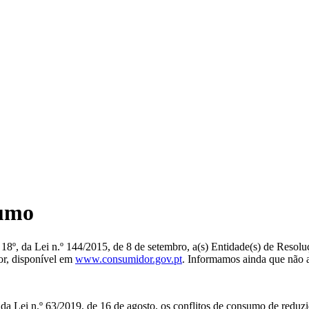
sumo
o 18º, da Lei n.º 144/2015, de 8 de setembro, a(s) Entidade(s) de Res
or, disponível em
www.consumidor.gov.pt
. Informamos ainda que não a
 Lei n.º 63/2019, de 16 de agosto, os conflitos de consumo de reduzid