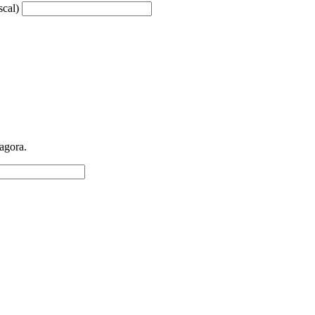
scal)
 agora.