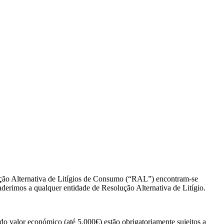
olução Alternativa de Litígios de Consumo (“RAL”) encontram-se
derimos a qualquer entidade de Resolução Alternativa de Litígio.
o valor económico (até 5.000€) estão obrigatoriamente sujeitos a