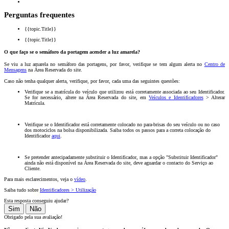
Perguntas frequentes
{{topic.Title}}
{{topic.Title}}
O que faço se o semáforo da portagem acender a luz amarela?
Se viu a luz amarela no semáforo das portagens, por favor, verifique se tem algum alerta no
Centro de
Mensagens
na Área Reservada do site.
Caso não tenha qualquer alerta, verifique, por favor, cada uma das seguintes questões:
Verifique se a matrícula do veículo que utilizou está corretamente associada ao seu Identificador.
Se for necessário, altere na Área Reservada do site, em
Veículos e Identificadores
> Alterar
Matrícula.
Verifique se o Identificador está corretamente colocado no para-brisas do seu veículo ou no caso
dos motociclos na bolsa disponibilizada. Saiba todos os passos para a correta colocação do
Identificador
aqui
.
Se pretender antecipadamente substituir o Identificador, mas a opção "Substituir Identificador"
ainda não está disponível na Área Reservada do site, deve aguardar o contacto do Serviço ao
Cliente.
Para mais esclarecimentos, veja o
vídeo
.
Saiba tudo sobre
Identificadores > Utilização
Esta resposta conseguiu ajudar?
Sim
Não
Obrigado pela sua avaliação!