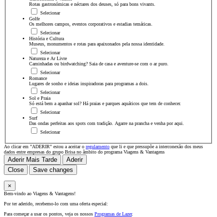
Rotas gastronómicas e néctares dos deuses, só para bons vivants.
Selecionar
Golfe
Os melhores campos, eventos corporativos e estadias temáticas.
Selecionar
História e Cultura
Museus, monumentos e rotas para apaixonados pela nossa identidade.
Selecionar
Natureza e Ar Livre
Caminhadas ou birdwatching? Saia de casa e aventure-se com o ar puro.
Selecionar
Romance
Lugares de sonho e ideias inspiradoras para programas a dois.
Selecionar
Sol e Praia
Só está bem a apanhar sol? Há praias e parques aquáticos que tem de conhecer.
Selecionar
Surf
Das ondas perfeitas aos spots com tradição. Agarre na prancha e venha por aqui.
Selecionar
Ao clicar em "ADERIR" estou a aceitar o
regulamento
que li e que pressupõe a interconexão dos meus
dados entre empresas do grupo Brisa no âmbito do programa Viagens & Vantagens
Aderir Mais Tarde
Aderir
Close
Save changes
×
Bem-vindo ao Viagens & Vantagens!
Por ter aderido, recebemo-lo com uma oferta especial:
Para começar a usar os pontos, veja os nossos
Programas de Lazer
.