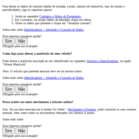
Para alterar os dados de contrato (dados de morada, e-mail, número de telemóvel, tipo de extrato e
periodicidade), siga os seguintes passos:
Aceda ao separador
Contratos e Meios de Pagamento
;
Em Contratos, na secção Dados de faturação clique em editar;
Altere os dados que pretende e clique em "Atualizar contrato".
Saiba tudo sobre
Identificadores > Alteração e Consulta de Dados
Esta resposta conseguiu ajudar?
Sim
Não
Obrigado pela sua avaliação!
Como faço para alterar a matrícula do meu veículo?
Pode alterar a matrícula associada ao seu identificador no separador
Veículos e Identificadores
, na opção
"Alterar Matrícula".
Nota: O veículo que pretende associar deve ser da mesma classe.
Saiba tudo sobre
Identificadores > Alteração e Consulta de Dados
Esta resposta conseguiu ajudar?
Sim
Não
Obrigado pela sua avaliação!
Posso aceder aos meus movimentos e extratos online?
Sim. Na sua área reservada em A minha Via Verde >
Movimento e Extratos
, pode consultar os seus extratos
mensais, bem como todos os movimentos efetuados nos últimos 6 meses.
Saiba tudo sobre
Esta resposta conseguiu ajudar?
Sim
Não
Obrigado pela sua avaliação!