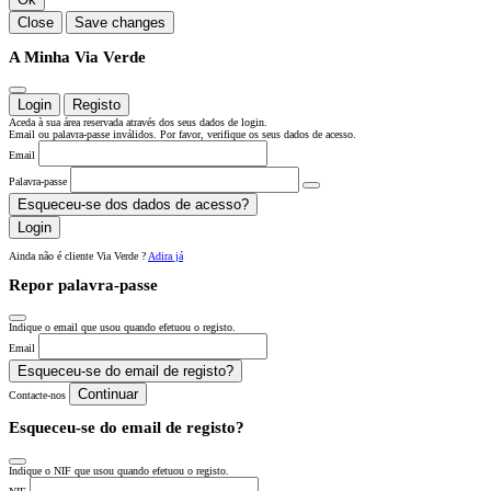
Close
Save changes
A Minha Via Verde
Login
Registo
Aceda à sua área reservada através dos seus dados de login.
Email ou palavra-passe inválidos. Por favor, verifique os seus dados de acesso.
Email
Palavra-passe
Esqueceu-se dos dados de acesso?
Login
Ainda não é cliente Via Verde ?
Adira já
Repor palavra-passe
Indique o email que usou quando efetuou o registo.
Email
Esqueceu-se do email de registo?
Continuar
Contacte-nos
Esqueceu-se do email de registo?
Indique o NIF que usou quando efetuou o registo.