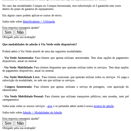
No caso das modalidades Compra ou Compra Autoestrada, esta substituição só é garantida sem custo
dentro do prazo de garantia do equipamento.
Em alguns casos podem aplicar-se custos de envio.
Saiba tudo sobre
Identificadores > Utilização
Esta resposta conseguiu ajudar?
Sim
Não
Obrigado pela sua avaliação!
Que modalidades de adesão à Via Verde estão disponíveis?
Poderá aderir à Via Verde através de uma das seguintes modalidades:
- Via Verde Autoestrada:
Para clientes que apenas utilizam autoestradas. Tem duas opções de pagamento
disponíveis, anual ou mensal.
- Via Verde Mobilidade:
Para clientes frequentes que queiram utilizar todos os serviços. Tem duas opções
de pagamento disponíveis, anual ou mensal.
- Via Verde Mobilidade Leve:
Para clientes ocasionais que queiram utilizar todos os serviços. Só paga a
subscrição da modalidade, no mês em que utilizar os serviços.
-
Compra Autoestrada:
Para clientes que apenas utilizam o serviço de portagens, com aquisição do
identificador.
-
Via Verde Mobilidade Pessoal:
Para clientes que utilizam transportes públicos, sem moedas, nem pré
carregamentos.
Saiba mais sobre os nossos serviços -
aqui
e se pretender aderir aceda à nossa
montra de adesão
.
Saiba tudo sobre
Adesão > Modalidades de Adesão
Esta resposta conseguiu ajudar?
Sim
Não
Obrigado pela sua avaliação!