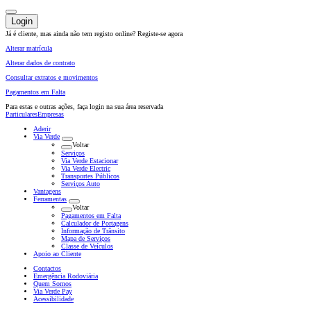
Login
Já é cliente, mas ainda não tem registo online?
Registe-se agora
Alterar matrícula
Alterar dados de contrato
Consultar extratos e movimentos
Pagamentos em Falta
Para estas e outras ações,
faça login na sua área reservada
Particulares
Empresas
Aderir
Via Verde
Voltar
Serviços
Via Verde Estacionar
Via Verde Electric
Transportes Públicos
Serviços Auto
Vantagens
Ferramentas
Voltar
Pagamentos em Falta
Calculador de Portagens
Informação de Trânsito
Mapa de Serviços
Classe de Veículos
Apoio ao Cliente
Contactos
Emergência Rodoviária
Quem Somos
Via Verde Pay
Acessibilidade