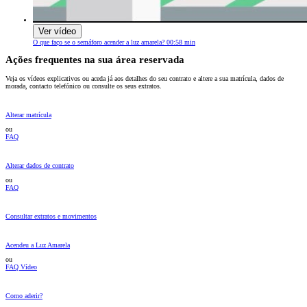
Ver vídeo
O que faço se o semáforo acender a luz amarela?
00:58 min
Ações frequentes na sua área reservada
Veja os vídeos explicativos ou aceda já aos detalhes do seu contrato e altere a sua matrícula, dados de
morada, contacto telefónico ou consulte os seus extratos.
Alterar matrícula
ou
FAQ
Alterar dados de contrato
ou
FAQ
Consultar extratos e movimentos
Acendeu a Luz Amarela
ou
FAQ
Vídeo
Como aderir?