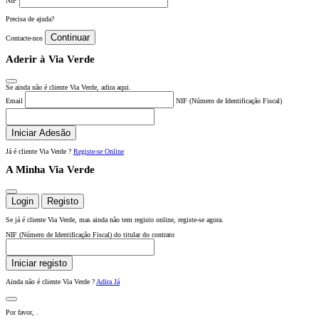
NIF
Precisa de ajuda?
Continuar
Contacte-nos
Aderir à Via Verde
Se ainda não é cliente Via Verde, adira aqui.
Email
NIF (Número de Identificação Fiscal)
Iniciar Adesão
Já é cliente Via Verde ?
Registe-se Online
A Minha Via Verde
Login
Registo
Se já é cliente Via Verde, mas ainda não tem registo online, registe-se agora.
NIF (Número de Identificação Fiscal) do titular do contrato
Iniciar registo
Ainda não é cliente Via Verde ?
Adira Já
Por favor,
.