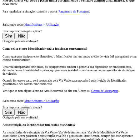
Não sou cliente Via Verde e passei numa portagem onde o semáforo acendeu a luz amarela. O que
devo fazer?
Para regularizar a situação, consulte o portal
Pagamento de Portagens
.
Saiba tudo sobre
Identificadores > Utilização
Esta resposta conseguiu ajudar?
Sim
Não
Obrigado pela sua avaliação!
Como sei se o meu Identificador está a funcionar corretamente?
Como qualquer equipamento eletrónico, o Identificador tem um prazo médio de vida útil que garante o seu
correto funcionamento.
Uma vez ultrapassado esse prazo, os equipamentos tendem a perder a sua capacidade de funcionamento,
deixando de ser lidos/detetados pelos equipamentos instalados nas barreiras de portagem/locais de deteção
de veículos.
Quando for esse o caso, será contactado pela Via Verde para proceder à substituição do Identificador,
garantindo o seu correto funcionamento.
Verifique se tem algum alerta na Área Reservada do site em Alertas ou
Centro de Mensagens
.
Saiba tudo sobre
Identificadores > Utilização
Esta resposta conseguiu ajudar?
Sim
Não
Obrigado pela sua avaliação!
A substituição do identificador tem custos associados?
As modalidades de subscrição da Via Verde (Via Verde Autoestrada, Via Verde Mobilidade Via Verde
Mobilidade Leve) garantem a substituição vitalícia e gratuita do Identificador, sempre que este apresente
anomalias no funcionamento e desde que a avaria não seja da responsabilidade do cliente.