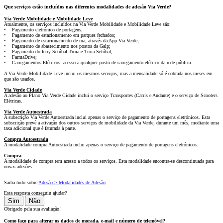
Que serviços estão incluídos nas diferentes modalidades de adesão Via Verde?
Via Verde Mobilidade e Mobilidade Leve
Atualmente, os serviços incluídos na Via Verde Mobilidade e Mobilidade Leve são:
• Pagamento eletrónico de portagens;
• Pagamento de estacionamento em parques fechados;
• Pagamento de estacionamento de rua, através da App Via Verde;
• Pagamento de abastecimento nos postos da Galp;
• Pagamento do ferry Setúbal-Troia e Troia-Setúbal;
• FarmaDrive;
• Carregamentos Elétricos: acesso a qualquer posto de carregamento elétrico da rede pública.
A Via Verde Mobilidade Leve inclui os mesmos serviços, mas a mensalidade só é cobrada nos meses em
que são usados.
Via Verde Cidade
A adesão ao Plano Via Verde Cidade inclui o serviço Transportes (Carris e Andante) e o serviço de Scooters
Elétricas.
Via Verde Autoestrada
A subscrição Via Verde Autoestrada inclui apenas o serviço de pagamento de portagens eletrónicos. Esta
subscrição prevê a ativação dos outros serviços de mobilidade da Via Verde, durante um mês, mediante uma
taxa adicional que é faturada à parte.
Compra Autoestrada
A modalidade compra Autoestrada inclui apenas o serviço de pagamento de portagens eletrónicos.
Compra
A modalidade de compra tem acesso a todos os serviços. Esta modalidade encontra-se descontinuada para
novas adesões.
Saiba tudo sobre
Adesão > Modalidades de Adesão
Esta resposta conseguiu ajudar?
Sim
Não
Obrigado pela sua avaliação!
Como faço para alterar os dados de morada, e-mail e número de telemóvel?