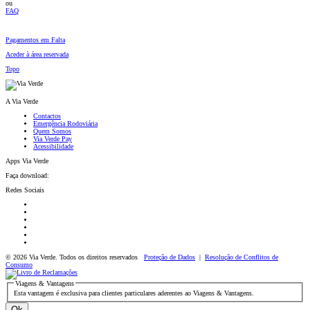
ou
FAQ
Pagamentos em Falta
Aceder à área reservada
Topo
A Via Verde
Contactos
Emergência Rodoviária
Quem Somos
Via Verde Pay
Acessibilidade
Apps Via Verde
Faça download:
Redes Sociais
© 2026 Via Verde. Todos os direitos reservados
Proteção de Dados
|
Resolução de Conflitos de
Consumo
Viagens & Vantagens
Esta vantagem é exclusiva para clientes particulares aderentes ao Viagens & Vantagens.
Ok