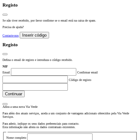
Registo
Se não tiver recebido, por favor confirme se o email está na caixa de spam.
Precisa de ajuda?
Inserir código
Contacte-nos
Registo
Defina o email de registo e introduza o código recebido.
NIF
Email
Confirmar email
Código de registo
Continuar
Adira a uma nova
Via Verde
Para além dos atuais serviços, aceda a um conjunto de vantagens adicionais oferecidos pela Via Verde
Serviços.
Para aderir, indique os seus dados preferenciais para contacto.
Esta informação não altera os dados contratuais existentes.
Nome completo