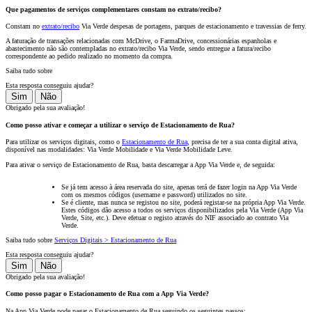
Que pagamentos de serviços complementares constam no extrato/recibo?
Constam no
extrato/recibo
Via Verde despesas de portagens, parques de estacionamento e travessias de ferry.
A faturação de transações relacionadas com McDrive, o FarmaDrive, concessionárias espanholas e
abastecimento não são contempladas no
extrato/recibo
Via Verde, sendo entregue a fatura/recibo
correspondente ao pedido realizado no momento da compra.
Saiba tudo sobre
Esta resposta conseguiu ajudar?
Sim
Não
Obrigado pela sua avaliação!
Como posso ativar e começar a utilizar o serviço de Estacionamento de Rua?
Para utilizar os serviços digitais, como o
Estacionamento de Rua
, precisa de ter a sua conta digital ativa,
disponível nas modalidades: Via Verde Mobilidade e Via Verde Mobilidade Leve.
Para ativar o serviço de Estacionamento de Rua, basta descarregar a App Via Verde e, de seguida:
Se já tem acesso à área reservada do site, apenas terá de fazer login na App Via Verde
com os mesmos códigos (username e password) utilizados no site.
Se é cliente, mas nunca se registou no site, poderá registar-se na própria App Via Verde.
Estes códigos dão acesso a todos os serviços disponibilizados pela Via Verde (App Via
Verde, Site, etc.). Deve efetuar o registo através do NIF associado ao contrato Via
Verde.
Saiba tudo sobre
Serviços Digitais > Estacionamento de Rua
Esta resposta conseguiu ajudar?
Sim
Não
Obrigado pela sua avaliação!
Como posso pagar o Estacionamento de Rua com a App Via Verde?
Na App Via Verde pode pagar o Estacionamento de Rua seguindo os seguintes passos: