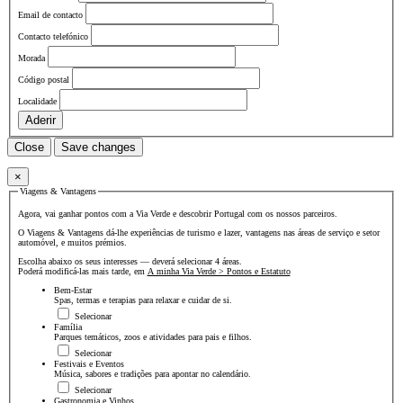
Email de contacto
Contacto telefónico
Morada
Código postal
Localidade
Aderir
Close
Save changes
×
Viagens & Vantagens
Agora, vai ganhar pontos com a Via Verde e descobrir Portugal com os nossos parceiros.
O Viagens & Vantagens dá-lhe experiências de turismo e lazer, vantagens nas áreas de serviço e setor
automóvel, e muitos prémios.
Escolha abaixo os seus interesses — deverá selecionar 4 áreas.
Poderá modificá-las mais tarde, em
A minha Via Verde > Pontos e Estatuto
Bem-Estar
Spas, termas e terapias para relaxar e cuidar de si.
Selecionar
Família
Parques temáticos, zoos e atividades para pais e filhos.
Selecionar
Festivais e Eventos
Música, sabores e tradições para apontar no calendário.
Selecionar
Gastronomia e Vinhos