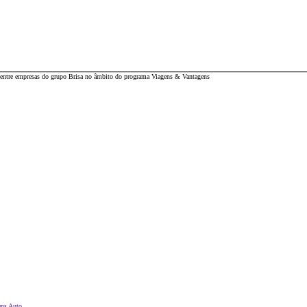
 entre empresas do grupo Brisa no âmbito do programa Viagens & Vantagens
ens Auto
.