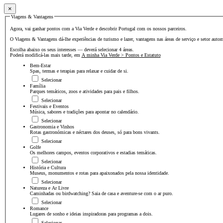
×
Viagens & Vantagens
Agora, vai ganhar pontos com a Via Verde e descobrir Portugal com os nossos parceiros.
O Viagens & Vantagens dá-lhe experiências de turismo e lazer, vantagens nas áreas de serviço e setor auto
Escolha abaixo os seus interesses — deverá selecionar 4 áreas.
Poderá modificá-las mais tarde, em
A minha Via Verde > Pontos e Estatuto
Bem-Estar
Spas, termas e terapias para relaxar e cuidar de si.
Selecionar
Família
Parques temáticos, zoos e atividades para pais e filhos.
Selecionar
Festivais e Eventos
Música, sabores e tradições para apontar no calendário.
Selecionar
Gastronomia e Vinhos
Rotas gastronómicas e néctares dos deuses, só para bons vivants.
Selecionar
Golfe
Os melhores campos, eventos corporativos e estadias temáticas.
Selecionar
História e Cultura
Museus, monumentos e rotas para apaixonados pela nossa identidade.
Selecionar
Natureza e Ar Livre
Caminhadas ou birdwatching? Saia de casa e aventure-se com o ar puro.
Selecionar
Romance
Lugares de sonho e ideias inspiradoras para programas a dois.
Selecionar