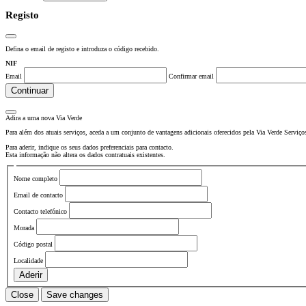
Registo
Defina o email de registo e introduza o código recebido.
NIF
Email
Confirmar email
Continuar
Adira a uma nova
Via Verde
Para além dos atuais serviços, aceda a um conjunto de vantagens adicionais oferecidos pela Via Verde Serviço
Para aderir, indique os seus dados preferenciais para contacto.
Esta informação não altera os dados contratuais existentes.
Nome completo
Email de contacto
Contacto telefónico
Morada
Código postal
Localidade
Aderir
Close
Save changes