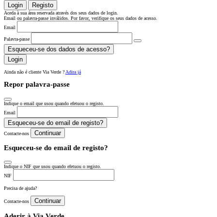
Login
Registo
Aceda à sua área reservada através dos seus dados de login.
Email ou palavra-passe inválidos. Por favor, verifique os seus dados de acesso.
Email
Palavra-passe
Esqueceu-se dos dados de acesso?
Login
Ainda não é cliente Via Verde ?
Adira já
Repor palavra-passe
Indique o email que usou quando efetuou o registo.
Email
Esqueceu-se do email de registo?
Continuar
Contacte-nos
Esqueceu-se do email de registo?
Indique o NIF que usou quando efetuou o registo.
NIF
Precisa de ajuda?
Continuar
Contacte-nos
Aderir à Via Verde