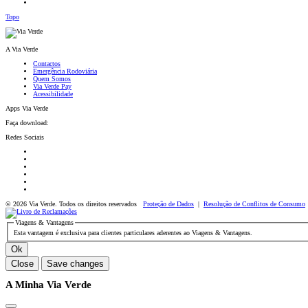
Topo
A Via Verde
Contactos
Emergência Rodoviária
Quem Somos
Via Verde Pay
Acessibilidade
Apps Via Verde
Faça download:
Redes Sociais
© 2026 Via Verde. Todos os direitos reservados
Proteção de Dados
|
Resolução de Conflitos de Consumo
Viagens & Vantagens
Esta vantagem é exclusiva para clientes particulares aderentes ao Viagens & Vantagens.
Ok
Close
Save changes
A Minha Via Verde