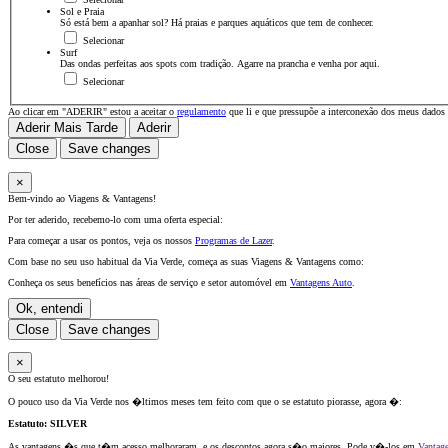
Sol e Praia
Só está bem a apanhar sol? Há praias e parques aquáticos que tem de conhecer.
Selecionar
Surf
Das ondas perfeitas aos spots com tradição. Agarre na prancha e venha por aqui.
Selecionar
Ao clicar em "ADERIR" estou a aceitar o
regulamento
que li e que pressupõe a interconexão dos meus dados
Aderir Mais Tarde
Aderir
Close
Save changes
×
Bem-vindo ao Viagens & Vantagens!
Por ter aderido, recebemo-lo com uma oferta especial:
Para começar a usar os pontos, veja os nossos
Programas de Lazer
.
Com base no seu uso habitual da Via Verde, começa as suas Viagens & Vantagens como:
Conheça os seus benefícios nas áreas de serviço e setor automóvel em
Vantagens Auto
.
Ok, entendi
Close
Save changes
×
O seu estatuto melhorou!
O pouco uso da Via Verde nos �ltimos meses tem feito com que o se estatuto piorasse, agora �:
Estatuto:
SILVER
As vantagens �s que t�m acesso melhoraram, e os descontos agora s�o maiores. Pode v�-los em
Vantag