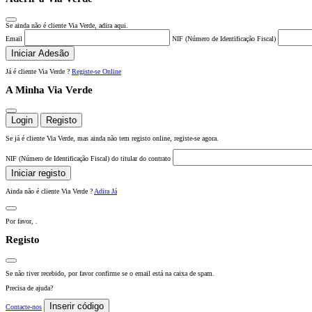
Se ainda não é cliente Via Verde, adira aqui.
Email
NIF (Número de Identificação Fiscal)
Iniciar Adesão
Já é cliente Via Verde ?
Registe-se Online
A Minha Via Verde
Login
Registo
Se já é cliente Via Verde, mas ainda não tem registo online, registe-se agora.
NIF (Número de Identificação Fiscal) do titular do contrato
Iniciar registo
Ainda não é cliente Via Verde ?
Adira Já
Por favor,
.
Registo
Se não tiver recebido, por favor confirme se o email está na caixa de spam.
Precisa de ajuda?
Inserir código
Contacte-nos