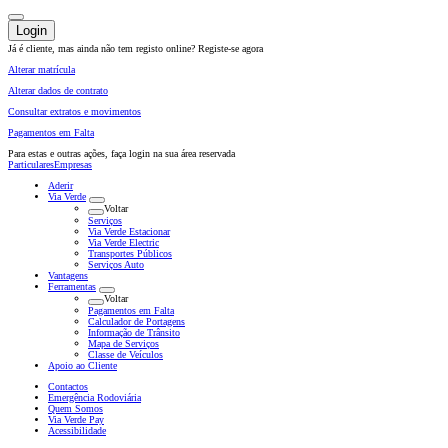
Login
Já é cliente, mas ainda não tem registo online?
Registe-se agora
Alterar matrícula
Alterar dados de contrato
Consultar extratos e movimentos
Pagamentos em Falta
Para estas e outras ações,
faça login na sua área reservada
Particulares
Empresas
Aderir
Via Verde
Voltar
Serviços
Via Verde Estacionar
Via Verde Electric
Transportes Públicos
Serviços Auto
Vantagens
Ferramentas
Voltar
Pagamentos em Falta
Calculador de Portagens
Informação de Trânsito
Mapa de Serviços
Classe de Veículos
Apoio ao Cliente
Contactos
Emergência Rodoviária
Quem Somos
Via Verde Pay
Acessibilidade