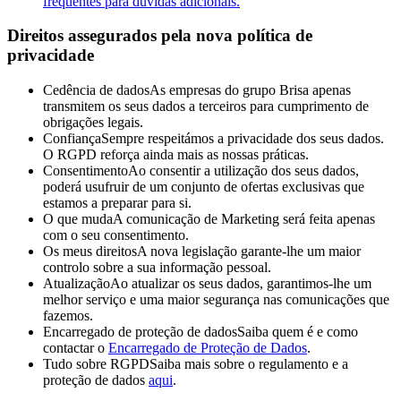
frequentes para dúvidas adicionais.
Direitos assegurados pela nova política de
privacidade
Cedência de dados
As empresas do grupo Brisa apenas
transmitem os seus dados a terceiros para cumprimento de
obrigações legais.
Confiança
Sempre respeitámos a privacidade dos seus dados.
O RGPD reforça ainda mais as nossas práticas.
Consentimento
Ao consentir a utilização dos seus dados,
poderá usufruir de um conjunto de ofertas exclusivas que
estamos a preparar para si.
O que muda
A comunicação de Marketing será feita apenas
com o seu consentimento.
Os meus direitos
A nova legislação garante-lhe um maior
controlo sobre a sua informação pessoal.
Atualização
Ao atualizar os seus dados, garantimos-lhe um
melhor serviço e uma maior segurança nas comunicações que
fazemos.
Encarregado de proteção de dados
Saiba quem é e como
contactar o
Encarregado de Proteção de Dados
.
Tudo sobre RGPD
Saiba mais sobre o regulamento e a
proteção de dados
aqui
.