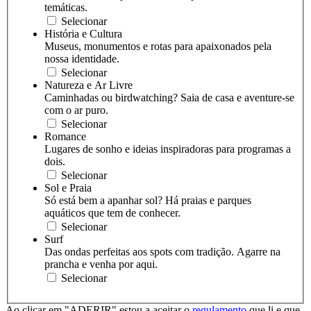
temáticas.
Selecionar
História e Cultura
Museus, monumentos e rotas para apaixonados pela
nossa identidade.
Selecionar
Natureza e Ar Livre
Caminhadas ou birdwatching? Saia de casa e aventure-se
com o ar puro.
Selecionar
Romance
Lugares de sonho e ideias inspiradoras para programas a
dois.
Selecionar
Sol e Praia
Só está bem a apanhar sol? Há praias e parques
aquáticos que tem de conhecer.
Selecionar
Surf
Das ondas perfeitas aos spots com tradição. Agarre na
prancha e venha por aqui.
Selecionar
Ao clicar em "ADERIR" estou a aceitar o
regulamento
que li e que