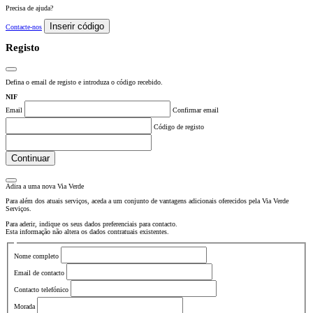
Precisa de ajuda?
Inserir código
Contacte-nos
Registo
Defina o email de registo e introduza o código recebido.
NIF
Email
Confirmar email
Código de registo
Continuar
Adira a uma nova
Via Verde
Para além dos atuais serviços, aceda a um conjunto de vantagens adicionais oferecidos pela Via Verde
Serviços.
Para aderir, indique os seus dados preferenciais para contacto.
Esta informação não altera os dados contratuais existentes.
Nome completo
Email de contacto
Contacto telefónico
Morada