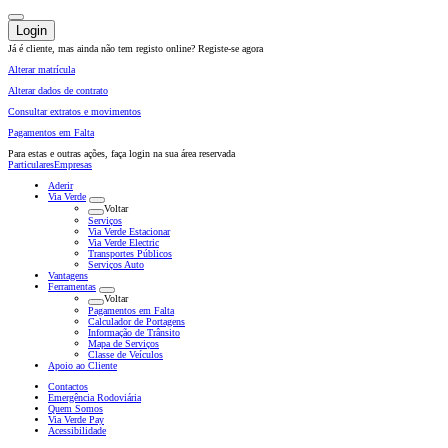
Login
Já é cliente, mas ainda não tem registo online?
Registe-se agora
Alterar matrícula
Alterar dados de contrato
Consultar extratos e movimentos
Pagamentos em Falta
Para estas e outras ações,
faça login na sua área reservada
Particulares
Empresas
Aderir
Via Verde
Voltar
Serviços
Via Verde Estacionar
Via Verde Electric
Transportes Públicos
Serviços Auto
Vantagens
Ferramentas
Voltar
Pagamentos em Falta
Calculador de Portagens
Informação de Trânsito
Mapa de Serviços
Classe de Veículos
Apoio ao Cliente
Contactos
Emergência Rodoviária
Quem Somos
Via Verde Pay
Acessibilidade