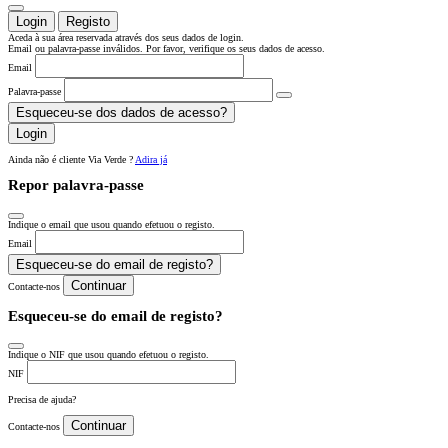
Login
Registo
Aceda à sua área reservada através dos seus dados de login.
Email ou palavra-passe inválidos. Por favor, verifique os seus dados de acesso.
Email
Palavra-passe
Esqueceu-se dos dados de acesso?
Login
Ainda não é cliente Via Verde ?
Adira já
Repor palavra-passe
Indique o email que usou quando efetuou o registo.
Email
Esqueceu-se do email de registo?
Continuar
Contacte-nos
Esqueceu-se do email de registo?
Indique o NIF que usou quando efetuou o registo.
NIF
Precisa de ajuda?
Continuar
Contacte-nos