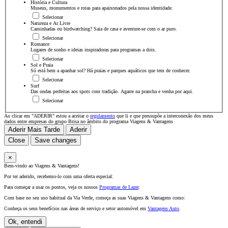
História e Cultura
Museus, monumentos e rotas para apaixonados pela nossa identidade.
Selecionar
Natureza e Ar Livre
Caminhadas ou birdwatching? Saia de casa e aventure-se com o ar puro.
Selecionar
Romance
Lugares de sonho e ideias inspiradoras para programas a dois.
Selecionar
Sol e Praia
Só está bem a apanhar sol? Há praias e parques aquáticos que tem de conhecer.
Selecionar
Surf
Das ondas perfeitas aos spots com tradição. Agarre na prancha e venha por aqui.
Selecionar
Ao clicar em "ADERIR" estou a aceitar o
regulamento
que li e que pressupõe a interconexão dos meus
dados entre empresas do grupo Brisa no âmbito do programa Viagens & Vantagens
Aderir Mais Tarde
Aderir
Close
Save changes
×
Bem-vindo ao Viagens & Vantagens!
Por ter aderido, recebemo-lo com uma oferta especial:
Para começar a usar os pontos, veja os nossos
Programas de Lazer
.
Com base no seu uso habitual da Via Verde, começa as suas Viagens & Vantagens como:
Conheça os seus benefícios nas áreas de serviço e setor automóvel em
Vantagens Auto
.
Ok, entendi