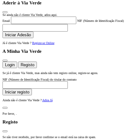
Aderir à Via Verde
Se ainda não é cliente Via Verde, adira aqui.
Email
NIF (Número de Identificação Fiscal)
Iniciar Adesão
Já é cliente Via Verde ?
Registe-se Online
A Minha Via Verde
Login
Registo
Se já é cliente Via Verde, mas ainda não tem registo online, registe-se agora.
NIF (Número de Identificação Fiscal) do titular do contrato
Iniciar registo
Ainda não é cliente Via Verde ?
Adira Já
Por favor,
.
Registo
Se não tiver recebido, por favor confirme se o email está na caixa de spam.