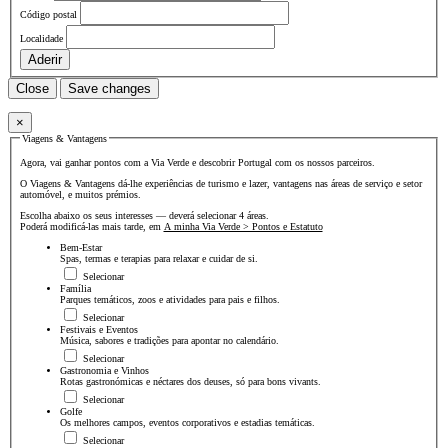
Código postal
Localidade
Aderir
Close
Save changes
×
Viagens & Vantagens
Agora, vai ganhar pontos com a Via Verde e descobrir Portugal com os nossos parceiros.
O Viagens & Vantagens dá-lhe experiências de turismo e lazer, vantagens nas áreas de serviço e setor
automóvel, e muitos prémios.
Escolha abaixo os seus interesses — deverá selecionar 4 áreas.
Poderá modificá-las mais tarde, em
A minha Via Verde > Pontos e Estatuto
Bem-Estar
Spas, termas e terapias para relaxar e cuidar de si.
Selecionar
Família
Parques temáticos, zoos e atividades para pais e filhos.
Selecionar
Festivais e Eventos
Música, sabores e tradições para apontar no calendário.
Selecionar
Gastronomia e Vinhos
Rotas gastronómicas e néctares dos deuses, só para bons vivants.
Selecionar
Golfe
Os melhores campos, eventos corporativos e estadias temáticas.
Selecionar