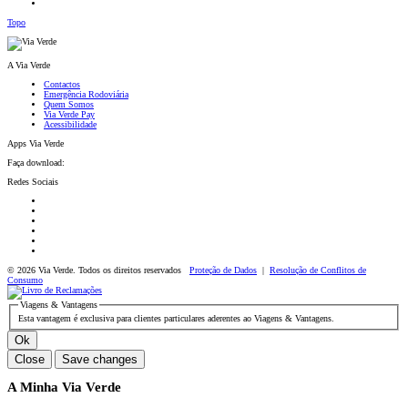
Topo
A Via Verde
Contactos
Emergência Rodoviária
Quem Somos
Via Verde Pay
Acessibilidade
Apps Via Verde
Faça download:
Redes Sociais
© 2026 Via Verde. Todos os direitos reservados
Proteção de Dados
|
Resolução de Conflitos de
Consumo
Viagens & Vantagens
Esta vantagem é exclusiva para clientes particulares aderentes ao Viagens & Vantagens.
Ok
Close
Save changes
A Minha Via Verde