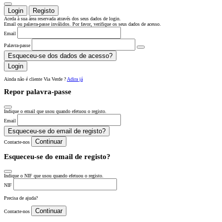
Login
Registo
Aceda à sua área reservada através dos seus dados de login.
Email ou palavra-passe inválidos. Por favor, verifique os seus dados de acesso.
Email
Palavra-passe
Esqueceu-se dos dados de acesso?
Login
Ainda não é cliente Via Verde ?
Adira já
Repor palavra-passe
Indique o email que usou quando efetuou o registo.
Email
Esqueceu-se do email de registo?
Continuar
Contacte-nos
Esqueceu-se do email de registo?
Indique o NIF que usou quando efetuou o registo.
NIF
Precisa de ajuda?
Continuar
Contacte-nos