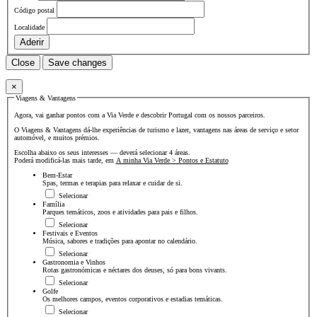
Código postal
Localidade
Aderir
Close
Save changes
×
Viagens & Vantagens
Agora, vai ganhar pontos com a Via Verde e descobrir Portugal com os nossos parceiros.
O Viagens & Vantagens dá-lhe experiências de turismo e lazer, vantagens nas áreas de serviço e setor
automóvel, e muitos prémios.
Escolha abaixo os seus interesses — deverá selecionar 4 áreas.
Poderá modificá-las mais tarde, em
A minha Via Verde > Pontos e Estatuto
Bem-Estar
Spas, termas e terapias para relaxar e cuidar de si.
Selecionar
Família
Parques temáticos, zoos e atividades para pais e filhos.
Selecionar
Festivais e Eventos
Música, sabores e tradições para apontar no calendário.
Selecionar
Gastronomia e Vinhos
Rotas gastronómicas e néctares dos deuses, só para bons vivants.
Selecionar
Golfe
Os melhores campos, eventos corporativos e estadias temáticas.
Selecionar