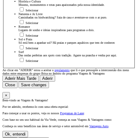
História e Cultura
Museus, monumentos e rotas para apaixonados pela nossa identidade.
Selecionar
Natureza e Ar Livre
Caminhadas ou birdwatching? Saia de casa e aventure-se com o ar puro.
Selecionar
Romance
Lugares de sonho e ideias inspiradoras para programas a dois.
Selecionar
Sol e Praia
Só está bem a apanhar sol? Há praias e parques aquáticos que tem de conhecer.
Selecionar
Surf
Das ondas perfeitas aos spots com tradição. Agarre na prancha e venha por aqui.
Selecionar
Ao clicar em "ADERIR" estou a aceitar o
regulamento
que li e que pressupõe a interconexão dos meus
dados entre empresas do grupo Brisa no âmbito do programa Viagens & Vantagens
Aderir Mais Tarde
Aderir
Close
Save changes
×
Bem-vindo ao Viagens & Vantagens!
Por ter aderido, recebemo-lo com uma oferta especial:
Para começar a usar os pontos, veja os nossos
Programas de Lazer
.
Com base no seu uso habitual da Via Verde, começa as suas Viagens & Vantagens como:
Conheça os seus benefícios nas áreas de serviço e setor automóvel em
Vantagens Auto
.
Ok, entendi