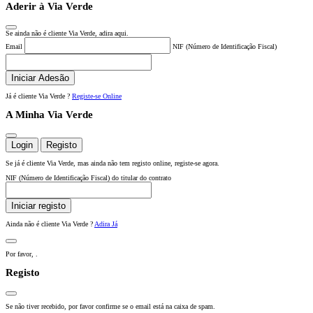
Aderir à Via Verde
Se ainda não é cliente Via Verde, adira aqui.
Email
NIF (Número de Identificação Fiscal)
Iniciar Adesão
Já é cliente Via Verde ?
Registe-se Online
A Minha Via Verde
Login
Registo
Se já é cliente Via Verde, mas ainda não tem registo online, registe-se agora.
NIF (Número de Identificação Fiscal) do titular do contrato
Iniciar registo
Ainda não é cliente Via Verde ?
Adira Já
Por favor,
.
Registo
Se não tiver recebido, por favor confirme se o email está na caixa de spam.