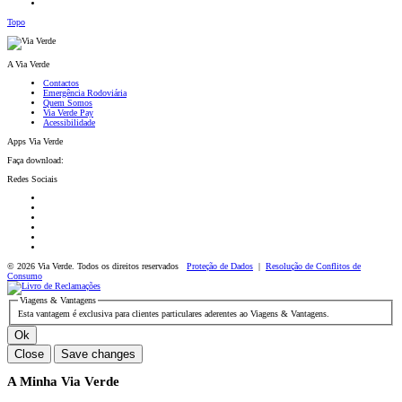
Topo
A Via Verde
Contactos
Emergência Rodoviária
Quem Somos
Via Verde Pay
Acessibilidade
Apps Via Verde
Faça download:
Redes Sociais
© 2026 Via Verde. Todos os direitos reservados
Proteção de Dados
|
Resolução de Conflitos de
Consumo
Viagens & Vantagens
Esta vantagem é exclusiva para clientes particulares aderentes ao Viagens & Vantagens.
Ok
Close
Save changes
A Minha Via Verde