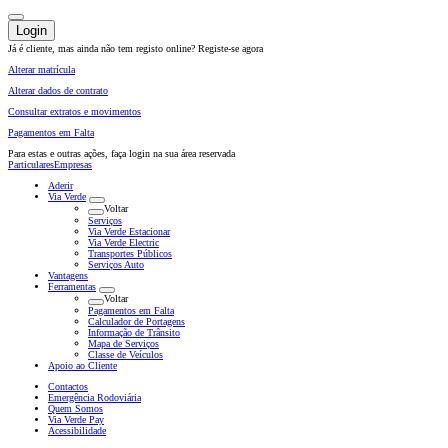
Login
Já é cliente, mas ainda não tem registo online?
Registe-se agora
Alterar matrícula
Alterar dados de contrato
Consultar extratos e movimentos
Pagamentos em Falta
Para estas e outras ações,
faça login na sua área reservada
Particulares
Empresas
Aderir
Via Verde
Voltar
Serviços
Via Verde Estacionar
Via Verde Electric
Transportes Públicos
Serviços Auto
Vantagens
Ferramentas
Voltar
Pagamentos em Falta
Calculador de Portagens
Informação de Trânsito
Mapa de Serviços
Classe de Veículos
Apoio ao Cliente
Contactos
Emergência Rodoviária
Quem Somos
Via Verde Pay
Acessibilidade