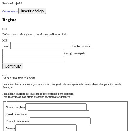
Precisa de ajuda?
Inserir código
Contacte-nos
Registo
Defina o email de registo e introduza o código recebido.
NIF
Email
Confirmar email
Código de registo
Continuar
Adira a uma nova
Via Verde
Para além dos atuais serviços, aceda a um conjunto de vantagens adicionais oferecidos pela Via Verde
Serviços.
Para aderir, indique os seus dados preferenciais para contacto.
Esta informação não altera os dados contratuais existentes.
Nome completo
Email de contacto
Contacto telefónico
Morada